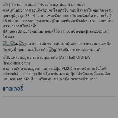
การพยากรณ์อากาศของกรมอุตุนิยมวิทยา พบว่า
ภาคเหนือมีอากาศร้อนถึงร้อนจัดโดยทั่วไป กับมีฟ้าหลัวในตอนกลางวัน
อุณหภูมิสูงสุด 38 - 41 องศาเซลเซียส ลมตะวันตกเฉียงใต้ ความเร็ว 5 -
15 กม./ชม. การระบายอากาศอยู่ในเกณฑ์ค่อนข้างอ่อน ประกอบกับชั้น
บรรยายกาศใกล้ผิวพื้น
มีลักษณะปิด อย่างต่อเนื่อง ส่งผลให้ความเข้มข้นของฝุ่นละอองมีแนว
โน้มสูง
คาดการณ์การสะสมของฝุ่นละอองภาพรวมภาคเหนือ
วันพรุ่งนี้ คุณภาพอยู่ในระดับ
“เริ่มมีผลกระทบต่อสุขภาพ”
แหล่งข้อมูล กรมควบคุมมลพิษ (Air4Thai) GISTDA
(fire.gistda.or.th)
สามารถติดตามข้อมูลสถานการณ์ฝุ่น PM2.5 ภาคเหนือรายวันได้ที่
http://air4thai.pcd.go.th/
หรือ แฟนเพจเฟสบุ๊ค “สำนักงานสิ่งแวดล้อม
และควบคุมมลพิษที่ 1” หรือแฟนเพจเฟสบุ๊ค “อากาศบ้านเฮา”
แกลเลอรี่