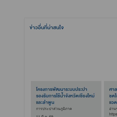
ข่าวอื่นที่น่าสนใจ
อดถุง
โครงการพัฒนาระบบประปา
ศาลร
รองรับการใช้น้ำจังหวัดเชียงใหม่
ชดใช
และลำพูน
แวด
g Free Day
การประปาส่วนภูมิภาค
อ่านข
http
11 มี.ค. 69