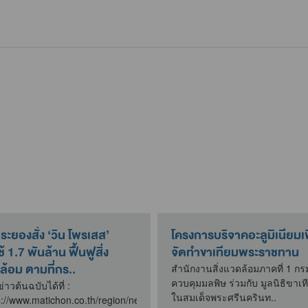
ะยองสั่ง ‘วิน โพรเสส’
โครงการบริจาคอะลูมิเนียมเพ
้ 1.7 พันล้าน ฟื้นฟูสิ่ง
จัดทำขาเทียมพระราชทาน
ล้อม ตามที่กร..
สำนักงานสิ่งแวดล้อมภาคที่ 1 กร
ควบคุมมลพิษ ร่วมกับ มูลนิธิขาเท
่าวต้นฉบับได้ที่ :
ในสมเด็จพระศรีนครินท..
s://www.matichon.co.th/region/news_4769107