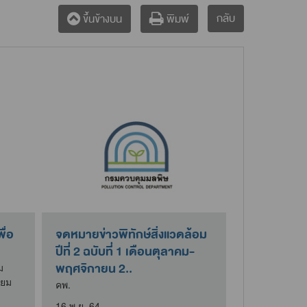
กลับ
ขึ้นข้างบน
พิมพ์
ื่อ
จดหมายข่าวพิทักษ์สิ่งแวดล้อม
ปีที่ 2 ฉบับที่ 1 เดือนตุลาคม-
พฤศจิกายน 2..
ม
ียม
คพ.
16 พ.ย. 64