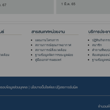
1 มี.ค. 65
ย. 67
นธ์
สารสนเทศหน่วยงาน
บริการประช
แผนงานโครงการ
ปฏิทินกิจกรร
สถานการณ์คุณภาพอากาศ
สมาชิก
สถานการณ์สิ่งแวดล้อม
คำถามที่พบบ่
แวดล้อม
ฐานข้อมูลจัดการขยะมูลฝอย
ห้องสมุดออ
คู่มือเอกสารเผยแพร่
ฐานข้อมูลหน
ครอบข้อมูลส่วนบุคคล
|
นโยบายเว็บไซต์และปฎิเสธการรับผิด
)
จำนวนเข้า