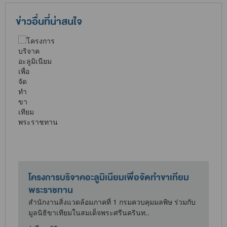
ข่าวอื่นที่น่าสนใจ
บริจาคอะลูมิเนียมเพื่อจัดทำขาเทียม
จดหมายข่าวพิทักษ์
ชทาน
เดือนตุลาคม-พฤ
สิ่งแวดล้อมภาคที่ 1 กรมควบคุมมลพิษ ร่วมกับ
คพ.
าเทียมในสมเด็จพระศรีนครินท..
16 พ.ย. 64