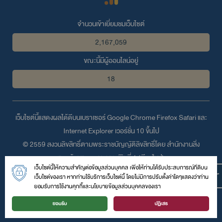
จำนวนเข้าเยี่ยมชมเว็บไซต์
2,167,059
ขณะนี้มีผู้ออนไลน์อยู่
18
เว็บไซต์นี้แสดงผลได้ดีบนเบราเซอร์
Google Chrome
Firefox
Safari
และ
Internet Explorer
เวอร์ชั่น 10 ขึ้นไป
© 2559 สงวนลิขสิทธิ์ตามพระราชบัญญัติลิขสิทธิ์โดย สำนักงานสิ่ง
แวดล้อมและควบคุมมลพิษที่ 1 (เชียงใหม่่)
เว็บไซต์นี้ให้ความสำคัญต่อข้อมูลส่วนบุคคล เพื่อให้ท่านได้รับประสบการณ์ที่ดีบน
118/4 หมู่ที่ 2 ถนนอนุสาวรีย์สิงห์ ตำบลช้างเผือก อำเภอเมืองเชียงใหม่
เว็บไซต์ของเรา หากท่านใช้บริการเว็บไซต์นี้ โดยไม่มีการปรับตั้งค่าใดๆแสดงว่าท่าน
จังหวัดเชียงใหม่ 50300
ยอมรับการใช้งานคุกกี้และนโยบายข้อมูลส่วนบุคคลของเรา
โทรศัพท์ :
053- 218- 032-4
| โทรสาร : 053- 218- 032-4 ต่อ 102 |
ยอมรับ
ปฏิเสธ
อีเมล์ :
epo01.pcd@gmail.com