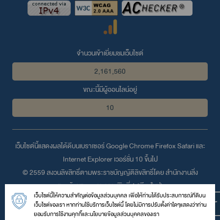
จำนวนเข้าเยี่ยมชมเว็บไซต์
2,161,560
ขณะนี้มีผู้ออนไลน์อยู่
10
เว็บไซต์นี้แสดงผลได้ดีบนเบราเซอร์
Google Chrome
Firefox
Safari
และ
Internet Explorer
เวอร์ชั่น 10 ขึ้นไป
© 2559 สงวนลิขสิทธิ์ตามพระราชบัญญัติลิขสิทธิ์โดย สำนักงานสิ่ง
แวดล้อมและควบคุมมลพิษที่ 1 (เชียงใหม่่)
เว็บไซต์นี้ให้ความสำคัญต่อข้อมูลส่วนบุคคล เพื่อให้ท่านได้รับประสบการณ์ที่ดีบน
118/4 หมู่ที่ 2 ถนนอนุสาวรีย์สิงห์ ตำบลช้างเผือก อำเภอเมืองเชียงใหม่
เว็บไซต์ของเรา หากท่านใช้บริการเว็บไซต์นี้ โดยไม่มีการปรับตั้งค่าใดๆแสดงว่าท่าน
จังหวัดเชียงใหม่ 50300
ยอมรับการใช้งานคุกกี้และนโยบายข้อมูลส่วนบุคคลของเรา