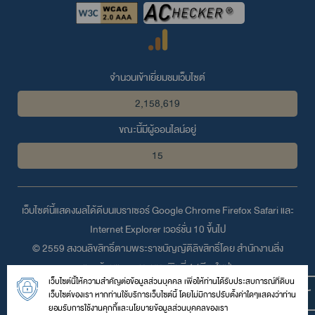
จำนวนเข้าเยี่ยมชมเว็บไซต์
2,158,619
ขณะนี้มีผู้ออนไลน์อยู่
15
เว็บไซต์นี้แสดงผลได้ดีบนเบราเซอร์
Google Chrome
Firefox
Safari
และ
Internet Explorer
เวอร์ชั่น 10 ขึ้นไป
© 2559 สงวนลิขสิทธิ์ตามพระราชบัญญัติลิขสิทธิ์โดย สำนักงานสิ่ง
แวดล้อมและควบคุมมลพิษที่ 1 (เชียงใหม่่)
เว็บไซต์นี้ให้ความสำคัญต่อข้อมูลส่วนบุคคล เพื่อให้ท่านได้รับประสบการณ์ที่ดีบน
118/4 หมู่ที่ 2 ถนนอนุสาวรีย์สิงห์ ตำบลช้างเผือก อำเภอเมืองเชียงใหม่
เว็บไซต์ของเรา หากท่านใช้บริการเว็บไซต์นี้ โดยไม่มีการปรับตั้งค่าใดๆแสดงว่าท่าน
จังหวัดเชียงใหม่ 50300
ยอมรับการใช้งานคุกกี้และนโยบายข้อมูลส่วนบุคคลของเรา